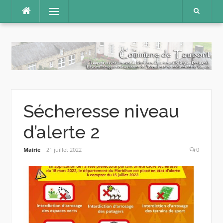
Aller
Menu
au
contenu
Sécheresse niveau
d’alerte 2
Mairie
21 juillet 2022
0