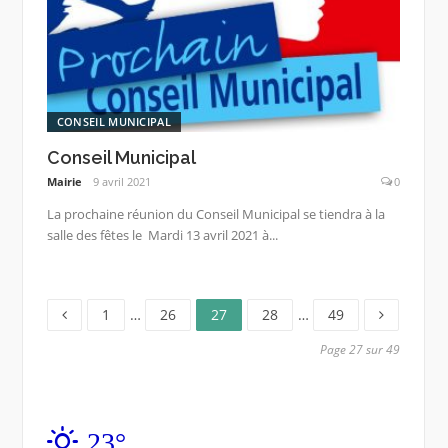
CONSEIL MUNICIPAL
Conseil Municipal
Mairie
9 avril 2021
0
La prochaine réunion du Conseil Municipal se tiendra à la
salle des fêtes le Mardi 13 avril 2021 à...
Page
Page
Page
Page
Page
Pagination
1
…
26
27
28
…
49
des
Page 27 sur 49
publications
23°