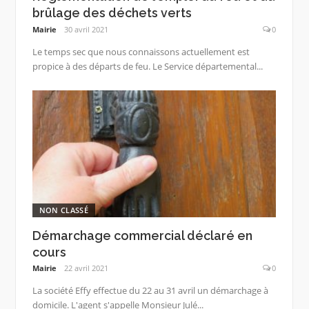
brûlage des déchets verts
Mairie
30 avril 2021
0
Le temps sec que nous connaissons actuellement est
propice à des départs de feu. Le Service départemental...
NON CLASSÉ
Démarchage commercial déclaré en
cours
Mairie
22 avril 2021
0
La société Effy effectue du 22 au 31 avril un démarchage à
domicile. L'agent s'appelle Monsieur Julé...